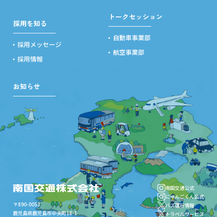
トークセッション
採用を知る
自動車事業部
採用メッセージ
航空事業部
採用情報
お知らせ
南国交通公式
にゃんごくん公式
〒890-0053
バス運行情報
鹿児島県鹿児島市中央町18-1
トラベルサービス